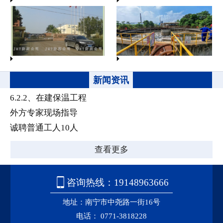
5.1、东盟会展中心
5.2、普瑞斯防腐工程
5.3、中信大锰防腐工程
5.4、广西纸业公司防腐工程
新闻资讯
联系我们
6.2.2、在建保温工程
联系我们
外方专家现场指导
诚聘普通工人10人
来路地图
查看更多

咨询热线：19148963666
地址：南宁市中尧路一街16号
电话： 0771-3818228