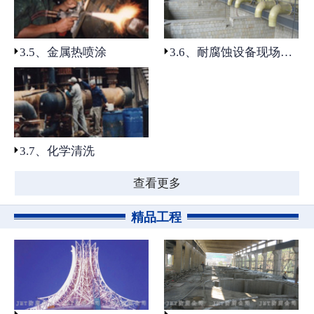
4.2、光固化树脂防腐片材应用
专业实力
3.5、金属热喷涂
3.6、耐腐蚀设备现场制作及安装
3.1、基面前处理
3.2、涂装防腐工程
3.3、非金属材料衬里防腐工程
3.7、化学清洗
3.4、建构筑物及地坪防腐工程
查看更多
3.5、金属热喷涂
精品工程
3.6、耐腐蚀设备现场制作及安
装
3.7、化学清洗
精品工程