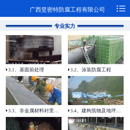

网站首页

广西坚密特防腐工程有限公司
关于我们
专业实力
1.1公司简介
1.2企业资质
1.3企业荣誉
3.1、基面前处理
3.2、涂装防腐工程
规范管理
2.1质量管理
2.2安全管理
3.3、非金属材料衬里防腐工程
3.4、建构筑物及地坪防腐工程
技术创新
4.1、聚脲喷涂防腐工程应用