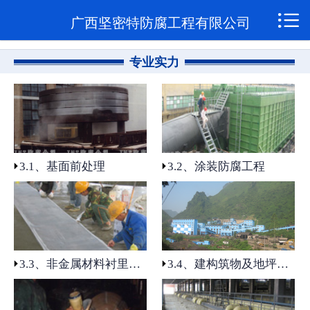

网站首页

广西坚密特防腐工程有限公司
关于我们
专业实力
1.1公司简介
1.2企业资质
1.3企业荣誉
3.1、基面前处理
3.2、涂装防腐工程
规范管理
2.1质量管理
2.2安全管理
3.3、非金属材料衬里防腐工程
3.4、建构筑物及地坪防腐工程
技术创新
4.1、聚脲喷涂防腐工程应用