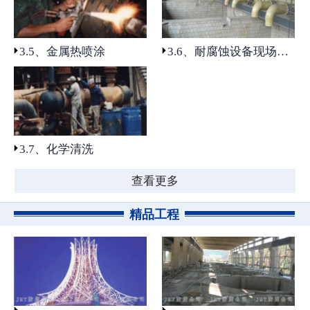
4.2、光固化树脂防腐片材应用
专业实力
3.5、金属热喷涂
3.6、耐腐蚀设备现场制作及安装
3.1、基面前处理
3.2、涂装防腐工程
3.3、非金属材料衬里防腐工程
3.7、化学清洗
3.4、建构筑物及地坪防腐工程
查看更多
3.5、金属热喷涂
精品工程
3.6、耐腐蚀设备现场制作及安
装
3.7、化学清洗
精品工程