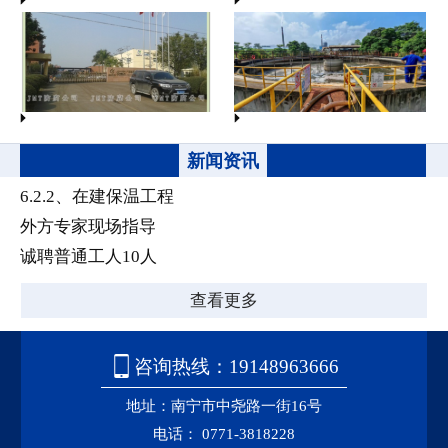
5.1、东盟会展中心
5.2、普瑞斯防腐工程
5.3、中信大锰防腐工程
5.4、广西纸业公司防腐工程
新闻资讯
联系我们
6.2.2、在建保温工程
联系我们
外方专家现场指导
诚聘普通工人10人
来路地图
查看更多

咨询热线：19148963666
地址：南宁市中尧路一街16号
电话： 0771-3818228