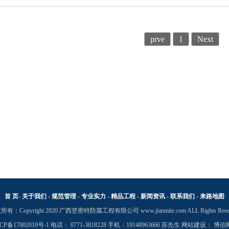
prve
1
Next
首 页
-
关于我们
-
规范管理
-
专业实力
-
精品工程
-
新闻资讯
-
联系我们
-
来路地图
有：Copyright 2020 广西坚密特防腐工程有限公司 www.jianmite.com ALL Rights Rese
CP备17002010号-1
电话： 0771-3818228
手机：19148963666
苏先生
网站建设
：
博信