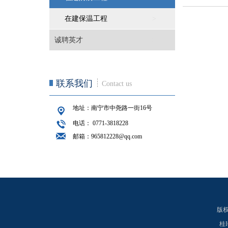
在建保温工程
>
诚聘英才
>
联系我们
Contact us
地址：南宁市中尧路一街16号
电话： 0771-3818228
邮箱：965812228@qq.com
版权所
桂I