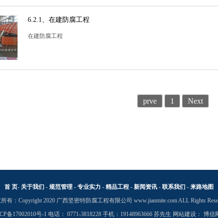
6.2.1、在建防腐工程
在建防腐工程
prve
1
Next
首 页
-
关于我们
-
规范管理
-
专业实力
-
精品工程
-
新闻资讯
-
联系我们
-
来路地图
有：Copyright 2020 广西坚密特防腐工程有限公司 www.jianmite.com ALL Rights Rese
CP备17002010号-1
电话： 0771-3818228
手机：19148963666
苏先生
网站建设
：
博信